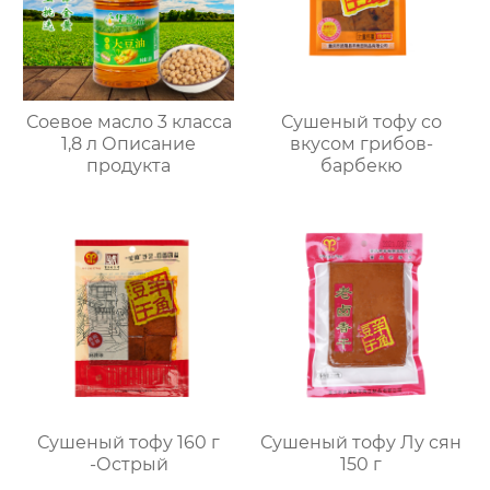
Соевое масло 3 класса
Сушеный тофу со
1,8 л Описание
вкусом грибов-
продукта
барбекю
Сушеный тофу 160 г
Сушеный тофу Лу сян
-Острый
150 г