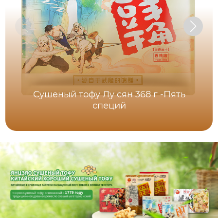
Сушеный тофу Лу сян 368 г -Пять
специй