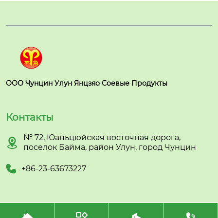
ООО Чунцин Улун Янцзяо Соевые Продукты
Контакты
№ 72, Юаньцюйская восточная дорога,

поселок Байма, район Улун, город Чунцин

+86-23-63673227



