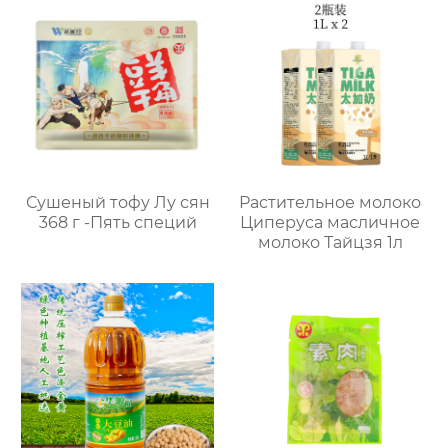
Сушеный тофу Лу сян
Растительное молоко
368 г -Пять специй
Циперуса масличное
молоко Тайцзя 1л