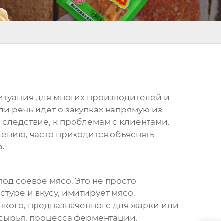
 ситуация для многих производителей и
и речь идет о закупках напрямую из
к следствие, к проблемам с клиентами.
лению, часто приходится объяснять
а.
 под
соевое мясо
. Это не просто
туре и вкусу, имитирует мясо.
нкого, предназначенного для жарки или
о сырья, процесса ферментации,