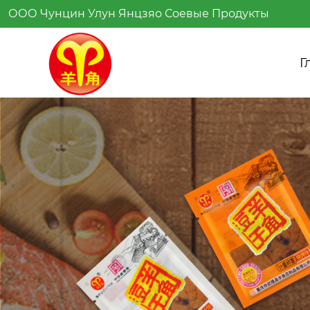
ООО Чунцин Улун Янцзяо Соевые Продукты
Г