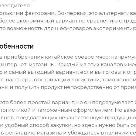
изводителя.
олькими факторами. Во-первых, это альтернатива
о более экономичный вариант по сравнению с тр
это возможность для шеф-поваров экспериментир
собенности
ов приобретения
китайское соевое мясо
: напряму
интернет-магазины. Каждый из этих каналов име
о и самый выгодный вариант, если вы готовы к о
го партнера, организации логистики, таможенно
ны и получить продукт непосредственно от произ
 это более простой вариант, но он подразумевае
ся логистикой и таможенным оформлением. Но ва
авцов, предлагающих некачественную продукцию
и удобный способ закупки, но здесь нужно быть 
ть репутацию магазина и убеждаться в наличии с