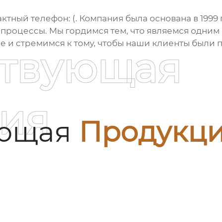
актный телефон: (. Компания была основана в 1999 
процессы. Мы гордимся тем, что являемся одним
е и стремимся к тому, чтобы наши клиенты были
ствующая
ия
ующая
Продукц