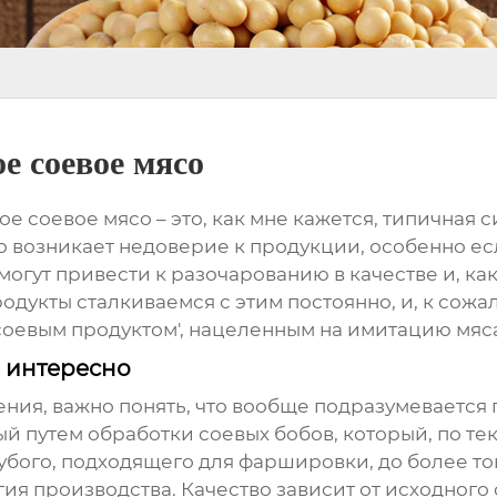
е соевое мясо
ое соевое мясо
– это, как мне кажется, типичная
возникает недоверие к продукции, особенно есл
могут привести к разочарованию в качестве и, ка
дукты сталкиваемся с этим постоянно, и, к сожа
'соевым продуктом', нацеленным на имитацию мяс
о интересно
ния, важно понять, что вообще подразумевается
й путем обработки соевых бобов, который, по текс
убого, подходящего для фаршировки, до более то
огия производства. Качество зависит от исходног