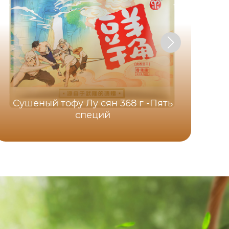
Сушеный тофу Лу сян 368 г -Пять
специй