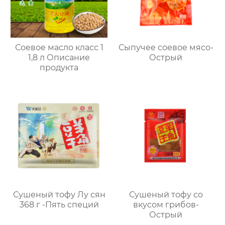
Соевое масло класс 1
Сыпучее соевое мясо-
1,8 л Описание
Острый
продукта
Сушеный тофу Лу сян
Сушеный тофу со
368 г -Пять специй
вкусом грибов-
Острый