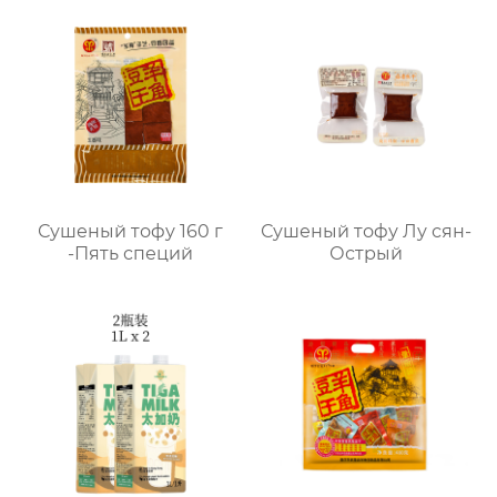
Сушеный тофу 160 г
Сушеный тофу Лу сян-
-Пять специй
Острый