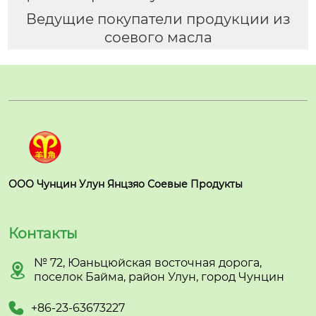
Ведущие покупатели продукции из
соевого масла
ООО Чунцин Улун Янцзяо Соевые Продукты
Контакты
№ 72, Юаньцюйская восточная дорога,

поселок Байма, район Улун, город Чунцин

+86-23-63673227