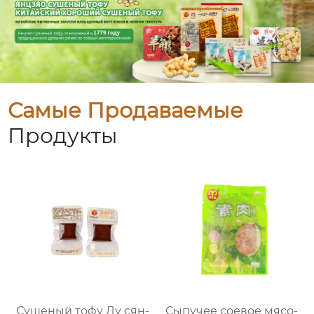
Самые Продаваемые
Продукты
Сушеный тофу Лу сян-
Сыпучее соевое мясо-