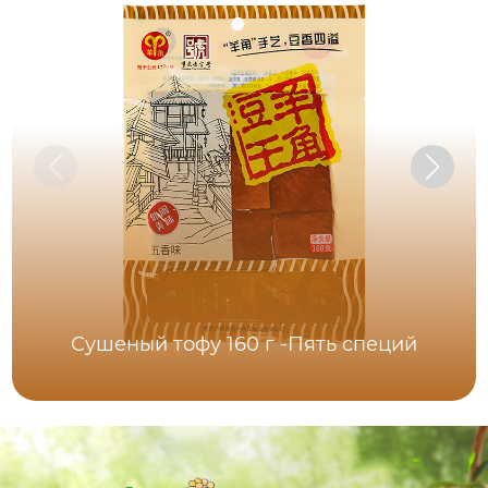
Сушеный тофу 160 г -Пять специй