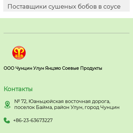
Поставщики сушеных бобов в соусе
ООО Чунцин Улун Янцзяо Соевые Продукты
Контакты
№ 72, Юаньцюйская восточная дорога,

поселок Байма, район Улун, город Чунцин

+86-23-63673227