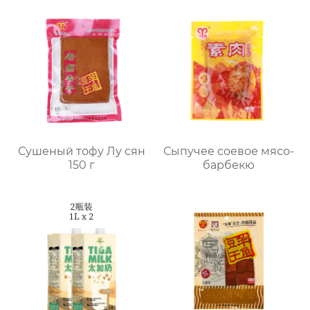
Сушеный тофу Лу сян
Сыпучее соевое мясо-
150 г
барбекю