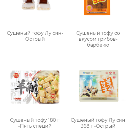
Сушеный тофу Лу сян-
Сушеный тофу со
Острый
вкусом грибов-
барбекю
Сушеный тофу 180 г
Сушеный тофу Лу сян
-Пять специй
368 г -Острый