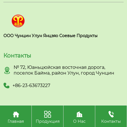
ООО Чунцин Улун Янцзяо Соевые Продукты
Контакты
№ 72, Юаньцюйская восточная дорога,

поселок Байма, район Улун, город Чунцин

+86-23-63673227




Авторское право©ООО Чунцин Улун Янцзяо Соевые
Продукты
Главная
Продукция
О Нас
Контакты