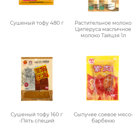
Сушеный тофу 480 г
Растительное молоко
Циперуса масличное
молоко Тайцзя 1л
Сушеный тофу 160 г
Сыпучее соевое мясо-
-Пять специй
барбекю