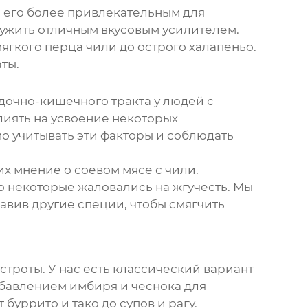
ь его более привлекательным для
лужить отличным вкусовым усилителем.
ягкого перца чили до острого халапеньо.
ты.
дочно-кишечного тракта у людей с
иять на усвоение некоторых
о учитывать эти факторы и соблюдать
их мнение о
соевом мясе
с чили.
о некоторые жаловались на жгучесть. Мы
авив другие специи, чтобы смягчить
строты. У нас есть классический вариант
обавлением имбиря и чеснока для
буррито и тако до супов и рагу.