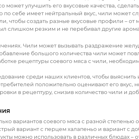
со
может улучшить его вкусовые качества, сделат
о по себе имеет нейтральный вкус, чили может с
и, чтобы создать разные вкусовые профили – от м
был слишком резким и не перебивал другие арома
ничениях. Чили может вызывать раздражение желу
обавление большого количества чили может повл
работке рецептуры
соевого мяса
с чили, необходим
ование среди наших клиентов, чтобы выяснить 
отребителей положительно оценивают его вкус, н
овки в рецептуру, снизив количество чили и доб
ния
лько вариантов
соевого мяса
с разной степенью о
трый вариант с перцем халапеньо и вариант с д
укты можно использовать в различных блюдах – от 