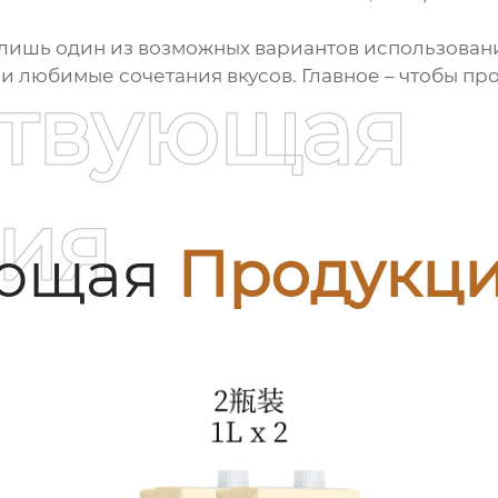
то лишь один из возможных вариантов использова
и любимые сочетания вкусов. Главное – чтобы пр
ствующая
ия
ующая
Продукц