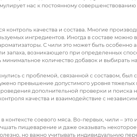
стимулирует нас к постоянному совершенствован
я контроль качества и состава. Многие производ
ользуемых ингредиентов. Иногда в составе можно 
роматизаторы. С чили это может быть особенно ак
ли запаха, возникающего при определенных спосо
ь минимальное количество добавок и выбирать на
кнулись с проблемой, связанной с составом, был 
ружено превышение допустимого уровня тяжелых м
 проведения дополнительной проверки и поиска н
контроля качества и взаимодействие с независи
в контексте
соевого мяса
. Во-первых, чили – это
учшать пищеварение и даже оказывать некоторое
полезно, но важно учитывать индивидуальную пер