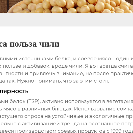
са польза чили
вными источниками белка, и
соевое мясо
– один 
 пользе и добавок, вроде чили. Я вот всегда счита
антности и привлечь внимание, но после практич
а так. Нужно понимать, что за этим стоит.
улярность
ый белок (TSP), активно используется в вегетари
 мясо в различных блюдах. Использование сои как
астущего спроса на устойчивые и экологичные пр
лельно с активизацией тренда на осознанное пот
ся производством соевых продуктов с 1999 года 