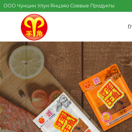
ООО Чунцин Улун Янцзяо Соевые Продукты
Г