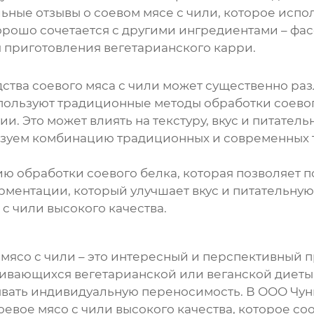
льные отзывы о
соевом мясе
с чили, которое испо
орошо сочетается с другими ингредиентами – фасо
я приготовления вегетарианского карри.
дства
соевого мяса
с чили может существенно раз
ользуют традиционные методы обработки соевого 
. Это может влиять на текстуру, вкус и питател
ьзуем комбинацию традиционных и современных т
ю обработки соевого белка, которая позволяет 
рментации, который улучшает вкус и питательную
с чили высокого качества.
 мясо
с
чили
– это интересный и перспективный п
ивающихся вегетарианской или веганской диеты.
итывать индивидуальную переносимость. В ООО Чу
оевое мясо
с чили высокого качества, которое со