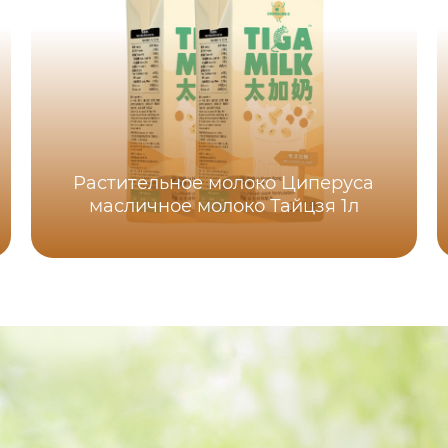
Растительное молоко Циперуса
масличное молоко Тайцзя 1л