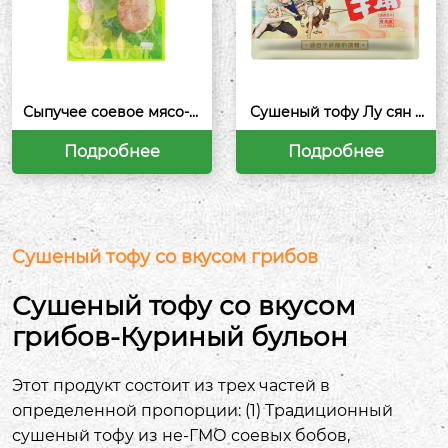
Сыпучее соевое мясо-М
Сушеный тофу Лу сян 3
аринованный перец
68 г -Пять специй
Подробнее
Подробнее
Сушеный тофу со вкусом грибов
Сушеный тофу со вкусом
грибов-Куриный бульон
Этот продукт состоит из трех частей в
определенной пропорции: (1) Традиционный
сушеный тофу из не-ГМО соевых бобов,