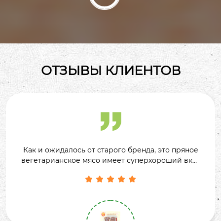
ОТЗЫВЫ КЛИЕНТОВ

Кусочек сушеного соевого творога полностью
пропитан маринадом из пяти специй, и цвет
получается привлекательным. Он мягкий и





жевательный, полный аромата бобов и нежного
вкуса пяти специй.