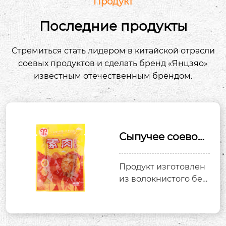
Продукт
объемом производства 6,500 тонн соевых
продуктов, и стоимостью производства 125
Последние продукты
миллионов юаней.
Стремиться стать лидером в китайской отрасли
соевых продуктов и сделать бренд «Янцзяо»
известным отечественным брендом.
Сыпучее соевое
мясо-барбекю
Продукт изготовлен
из волокнистого бел
ка ткани в качестве о
сновного сырья путе
м регидратации, дег