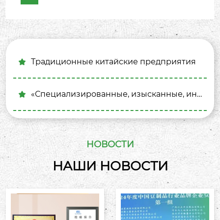
своего основного продукта, глубоко изучила
культуру байю, унаследовала эту древнюю
технику, успешно расшифровала и перенесла
основные секреты бренда сушеных бобов из
овечьего рога.
Традиционные китайские предприятия

«Специализированные, изысканные, ин

новационные» предприятия Чунцина
НОВОСТИ
НАШИ НОВОСТИ