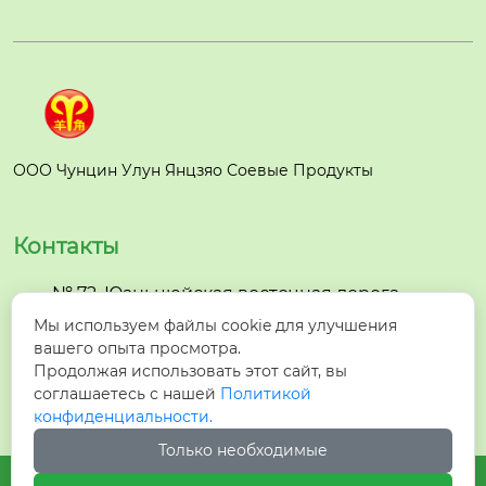
ставляющая Закл
в, чтобы обеспеч
ючение: личный
ить реализацию
опыт и выводы Н
"сое...
а первый взгляд,
может показатьс
я, что...
ООО Чунцин Улун Янцзяо Соевые Продукты
Контакты
№ 72, Юаньцюйская восточная дорога,

поселок Байма, район Улун, город Чунцин
Мы используем файлы cookie для улучшения
вашего опыта просмотра.

Продолжая использовать этот сайт, вы
+86-23-63673227
соглашаетесь с нашей
Политикой
конфиденциальности.
Только необходимые