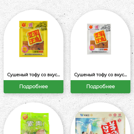
Сушеный тофу со вкусо
Сушеный тофу со вкусо
м грибов-Пять специй
м грибов-Говяжий буль
он
Подробнее
Подробнее