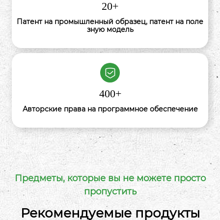
20
+
2025 года он был оценен как один из 50 лучших
китайских производителей соевых продуктов.
Патент на промышленный образец, патент на поле
зную модель
400
+
Авторские права на программное обеспечение
Предметы, которые вы не можете просто
пропустить
Рекомендуемые продукты