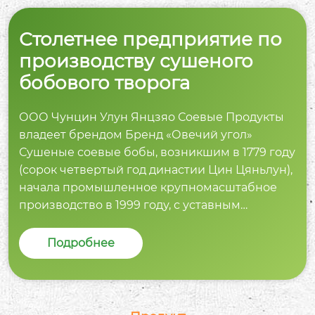
Столетнее предприятие по
производству сушеного
бобового творога
ООО Чунцин Улун Янцзяо Соевые Продукты
владеет брендом Бренд «Овечий угол»
Сушеные соевые бобы, возникшим в 1779 году
(сорок четвертый год династии Цин Цяньлун),
начала промышленное крупномасштабное
производство в 1999 году, с уставным
капиталом 33,5 млн юаней, общими активами
16,000 млн юаней и 110 сотрудниками,
Подробнее
компания принимает Овечий угол Сушеные
продукты из соевых бобов и другие продукты
как ядро для глубокой переработки сои и
комплексного развития, с ежегодным