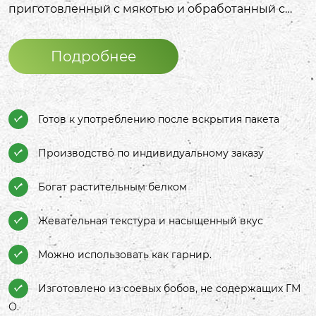
приготовленный с мякотью и обработанный с
помощью таких процессов, как бланширование,
тушение и охлаждение; (2) Белковые продукты из
Подробнее
соевого белка, измельченные, желированные и
тушеные; (3) Жареные грибы шиитаке. Готовый
продукт имеет жевательную текстуру,
насыщенный вкус и ощущение слоистости. Он
Готов к употреблению после вскрытия пакета

богат растительным белком. Вкусы в основном
включают пять специй, острый, куриный соус,
Производство по индивидуальному заказу

говяжий соус, маринованный перец и барбекю.
Богат растительным белком

Жевательная текстура и насыщенный вкус

Можно использовать как гарнир.

Изготовлено из соевых бобов, не содержащих ГМ

О.