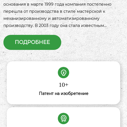
основания в марте 1999 года компания постепенно
перешла от производства в стиле мастерской к
механизированному и автоматизированному
производству. В 2003 году она стала известным
брендовым продуктом в Чунцине. В 2005 году она стала
ведущим предприятием в муниципальной
ПОДРОБНЕЕ
сельскохозяйственной индустриализации Чунцина. В
сентябре 2010 года она была оценена как «Ключевое
ведущее предприятие комплексного развития
сельского хозяйства Чунцина». В июне 2011 года
сушеный бобовый творог Янцзяо стал проектом по
защите нематериального культурного наследия
10
+
Чунцина. В сентябре 2011 года он был включен в число
Патент на изобретение
проверенных временем брендов Чунцина. В ноябре
2017 года он был оценен как муниципальная
демонстрационная база по защите нематериального
культурного наследия. В 2024 году он был оценен как
«китайский проверенный временем бренд». В апреле