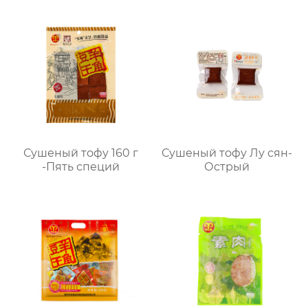
Сушеный тофу 160 г
Сушеный тофу Лу сян-
-Пять специй
Острый