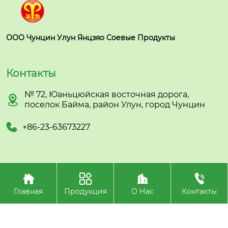
ООО Чунцин Улун Янцзяо Соевые Продукты
Контакты
№ 72, Юаньцюйская восточная дорога,

поселок Байма, район Улун, город Чунцин

+86-23-63673227




Авторское право©ООО Чунцин Улун Янцзяо Соевые
Продукты
Главная
Продукция
О Нас
Контакты