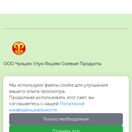
ООО Чунцин Улун Янцзяо Соевые Продукты
Контакты
Мы используем файлы cookie для улучшения
вашего опыта просмотра.
№ 72, Юаньцюйская восточная дорога,
Продолжая использовать этот сайт, вы

соглашаетесь с нашей
Политикой
поселок Байма, район Улун, город Чунцин
конфиденциальности.

+86-23-63673227
Только необходимые
Принять все